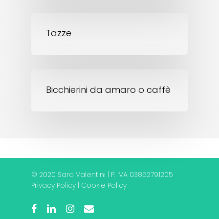
Tazze
Bicchierini da amaro o caffè
© 2020 Sara Valentini | P. IVA 03852791205
Privacy Policy
|
Cookie Policy
facebook
linkedin
instagram
email