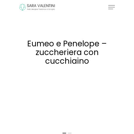
Skip
Menu
to
main
content
Eumeo e Penelope –
zuccheriera con
cucchiaino